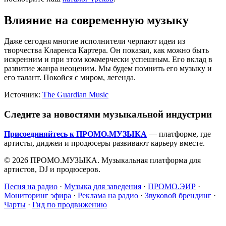
Влияние на современную музыку
Даже сегодня многие исполнители черпают идеи из
творчества Кларенса Картера. Он показал, как можно быть
искренним и при этом коммерчески успешным. Его вклад в
развитие жанра неоценим. Мы будем помнить его музыку и
его талант. Покойся с миром, легенда.
Источник:
The Guardian Music
Следите за новостями музыкальной индустрии
Присоединяйтесь к ПРОМО.МУЗЫКА
— платформе, где
артисты, диджеи и продюсеры развивают карьеру вместе.
© 2026 ПРОМО.МУЗЫКА. Музыкальная платформа для
артистов, DJ и продюсеров.
Песня на радио
·
Музыка для заведения
·
ПРОМО.ЭИР
·
Мониторинг эфира
·
Реклама на радио
·
Звуковой брендинг
·
Чарты
·
Гид по продвижению