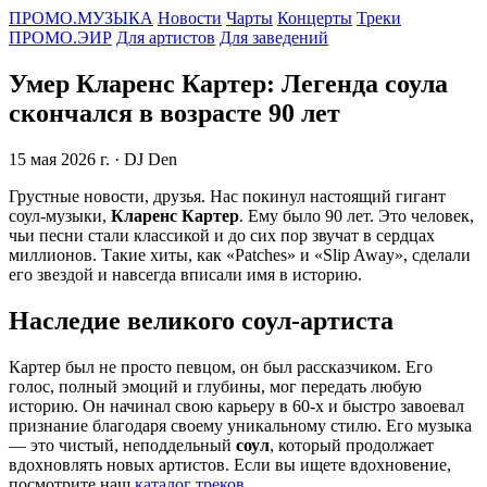
ПРОМО.МУЗЫКА
Новости
Чарты
Концерты
Треки
ПРОМО.ЭИР
Для артистов
Для заведений
Умер Кларенс Картер: Легенда соула
скончался в возрасте 90 лет
15 мая 2026 г.
· DJ Den
Грустные новости, друзья. Нас покинул настоящий гигант
соул-музыки,
Кларенс Картер
. Ему было 90 лет. Это человек,
чьи песни стали классикой и до сих пор звучат в сердцах
миллионов. Такие хиты, как «Patches» и «Slip Away», сделали
его звездой и навсегда вписали имя в историю.
Наследие великого соул-артиста
Картер был не просто певцом, он был рассказчиком. Его
голос, полный эмоций и глубины, мог передать любую
историю. Он начинал свою карьеру в 60-х и быстро завоевал
признание благодаря своему уникальному стилю. Его музыка
— это чистый, неподдельный
соул
, который продолжает
вдохновлять новых артистов. Если вы ищете вдохновение,
посмотрите наш
каталог треков
.