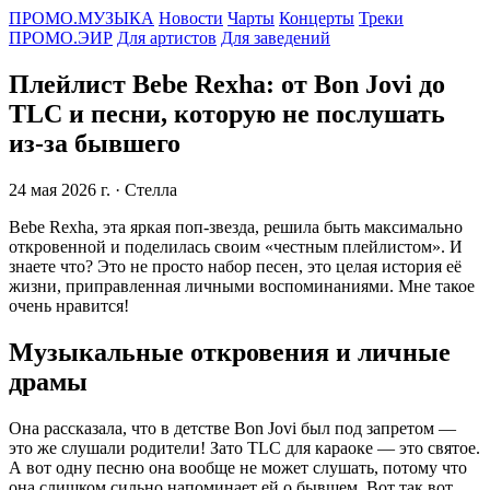
ПРОМО.МУЗЫКА
Новости
Чарты
Концерты
Треки
ПРОМО.ЭИР
Для артистов
Для заведений
Плейлист Bebe Rexha: от Bon Jovi до
TLC и песни, которую не послушать
из-за бывшего
24 мая 2026 г.
· Стелла
Bebe Rexha, эта яркая поп-звезда, решила быть максимально
откровенной и поделилась своим «честным плейлистом». И
знаете что? Это не просто набор песен, это целая история её
жизни, приправленная личными воспоминаниями. Мне такое
очень нравится!
Музыкальные откровения и личные
драмы
Она рассказала, что в детстве Bon Jovi был под запретом —
это же слушали родители! Зато TLC для караоке — это святое.
А вот одну песню она вообще не может слушать, потому что
она слишком сильно напоминает ей о бывшем. Вот так вот,