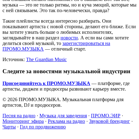
музыка — это не только ритмы, но и куча эмоций, которые мы
с ней связываем. Это так по-человечески, правда?
Такие плейлисты всегда интересно разбирать. Они
показывают артиста с новой стороны, делают его ближе. Если
вы хотите узнать больше о любимых исполнителях,
заглядывайте в наш раздел
новости
. А если вы сами хотите
делиться своей музыкой, то
зарегистрироваться на
ПРОМО.МУЗЫКА
— отличный старт.
Источник:
The Guardian Music
Следите за новостями музыкальной индустрии
Присоединяйтесь к ПРОМО.МУЗЫКА
— платформе, где
артисты, диджеи и продюсеры развивают карьеру вместе.
© 2026 ПРОМО.МУЗЫКА. Музыкальная платформа для
артистов, DJ и продюсеров.
Песня на радио
·
Музыка для заведения
·
ПРОМО.ЭИР
·
Мониторинг эфира
·
Реклама на радио
·
Звуковой брендинг
·
Чарты
·
Гид по продвижению