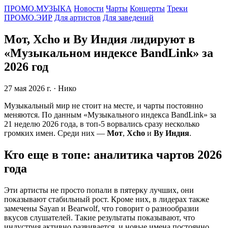
ПРОМО.МУЗЫКА
Новости
Чарты
Концерты
Треки
ПРОМО.ЭИР
Для артистов
Для заведений
Мот, Xcho и By Индия лидируют в
«Музыкальном индексе BandLink» за
2026 год
27 мая 2026 г.
· Нико
Музыкальный мир не стоит на месте, и чарты постоянно
меняются. По данным «Музыкального индекса BandLink» за
21 неделю 2026 года, в топ-5 ворвались сразу несколько
громких имен. Среди них —
Мот
,
Xcho
и
By Индия
.
Кто еще в топе: аналитика чартов 2026
года
Эти артисты не просто попали в пятерку лучших, они
показывают стабильный рост. Кроме них, в лидерах также
замечены Sayan и Bearwolf, что говорит о разнообразии
вкусов слушателей. Такие результаты показывают, что
индустрия активно развивается, и новые имена постоянно