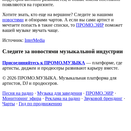
появляются на горизонте.
Хотите знать, кто еще на вершине? Следите за нашими
новостями
и обзорами чартов. А если вы сами артист и
мечтаете попасть в такие списки, то
ПРОМО.ЭИР
поможет
вашей музыке звучать чаще.
Источник:
InterMedia
Следите за новостями музыкальной индустрии
Присоединяйтесь к ПРОМО.МУЗЫКА
— платформе, где
артисты, диджеи и продюсеры развивают карьеру вместе.
© 2026 ПРОМО.МУЗЫКА. Музыкальная платформа для
артистов, DJ и продюсеров.
Песня на радио
·
Музыка для заведения
·
ПРОМО.ЭИР
·
Мониторинг эфира
·
Реклама на радио
·
Звуковой брендинг
·
Чарты
·
Гид по продвижению