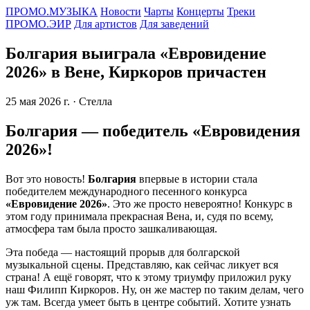
ПРОМО.МУЗЫКА
Новости
Чарты
Концерты
Треки
ПРОМО.ЭИР
Для артистов
Для заведений
Болгария выиграла «Евровидение
2026» в Вене, Киркоров причастен
25 мая 2026 г.
· Стелла
Болгария — победитель «Евровидения
2026»!
Вот это новость!
Болгария
впервые в истории стала
победителем международного песенного конкурса
«Евровидение 2026»
. Это же просто невероятно! Конкурс в
этом году принимала прекрасная Вена, и, судя по всему,
атмосфера там была просто зашкаливающая.
Эта победа — настоящий прорыв для болгарской
музыкальной сцены. Представляю, как сейчас ликует вся
страна! А ещё говорят, что к этому триумфу приложил руку
наш Филипп Киркоров. Ну, он же мастер по таким делам, чего
уж там. Всегда умеет быть в центре событий. Хотите узнать