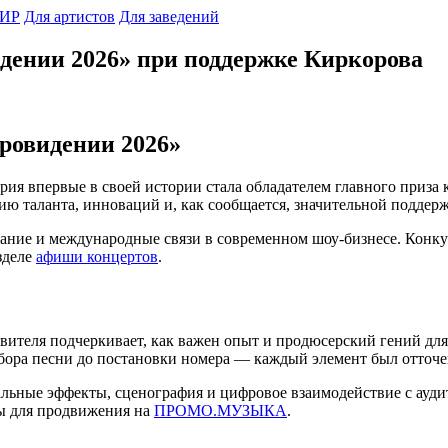
ИР
Для артистов
Для заведений
дении 2026» при поддержке Киркорова
ровидении 2026»
ия впервые в своей истории стала обладателем главного приза 
ию таланта, инноваций и, как сообщается, значительной поддер
вание и международные связи в современном шоу-бизнесе. Конк
зделе
афиши концертов
.
вителя подчеркивает, как важен опыт и продюсерский гений для
ыбора песни до постановки номера — каждый элемент был отточе
альные эффекты, сценография и цифровое взаимодействие с ауди
ы для продвижения на
ПРОМО.МУЗЫКА
.