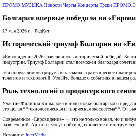
ПРОМО.МУЗЫКА
Новости
Чарты
Концерты
Треки
ПРОМО.Э
Болгария впервые победила на «Еврови
17 мая 2026 г.
· РадКат
Исторический триумф Болгарии на «Ев
«Евровидение 2026» завершилось исторической победой. Болгар
индустрии. Триумф Болгарии стал возможен благодаря сочетан
Эта победа демонстрирует, как важны стратегическое планиро
талантов и технологий. Узнайте больше о событиях в нашем ра
Роль технологий и продюсерского гения
Участие Филиппа Киркорова в подготовке болгарского предста
это целая **технологическая и творческая экосистема**. От в
Современное «Евровидение» — это не только вокал, но и визу
развлечений. Артисты могут найти вдохновение и инструмент
Источник:
InterMedia