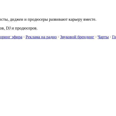
исты, диджеи и продюсеры развивают карьеру вместе.
в, DJ и продюсеров.
оринг эфира
·
Реклама на радио
·
Звуковой брендинг
·
Чарты
·
Г