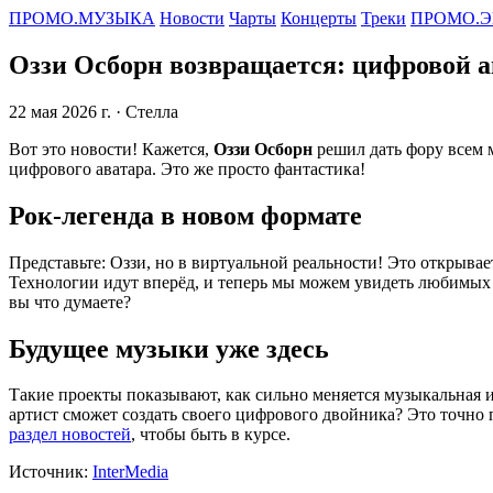
ПРОМО.МУЗЫКА
Новости
Чарты
Концерты
Треки
ПРОМО.Э
Оззи Осборн возвращается: цифровой а
22 мая 2026 г.
· Стелла
Вот это новости! Кажется,
Оззи Осборн
решил дать фору всем 
цифрового аватара. Это же просто фантастика!
Рок-легенда в новом формате
Представьте: Оззи, но в виртуальной реальности! Это открывае
Технологии идут вперёд, и теперь мы можем увидеть любимых зв
вы что думаете?
Будущее музыки уже здесь
Такие проекты показывают, как сильно меняется музыкальная и
артист сможет создать своего цифрового двойника? Это точно 
раздел новостей
, чтобы быть в курсе.
Источник:
InterMedia