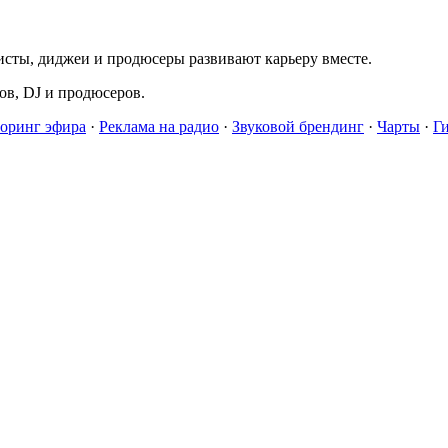
исты, диджеи и продюсеры развивают карьеру вместе.
в, DJ и продюсеров.
оринг эфира
·
Реклама на радио
·
Звуковой брендинг
·
Чарты
·
Г