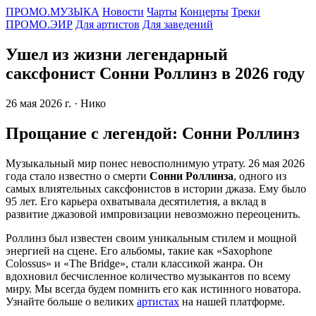
ПРОМО.МУЗЫКА
Новости
Чарты
Концерты
Треки
ПРОМО.ЭИР
Для артистов
Для заведений
Ушел из жизни легендарный
саксфонист Сонни Роллинз в 2026 году
26 мая 2026 г.
· Нико
Прощание с легендой: Сонни Роллинз
Музыкальный мир понес невосполнимую утрату. 26 мая 2026
года стало известно о смерти
Сонни Роллинза
, одного из
самых влиятельных саксфонистов в истории джаза. Ему было
95 лет. Его карьера охватывала десятилетия, а вклад в
развитие джазовой импровизации невозможно переоценить.
Роллинз был известен своим уникальным стилем и мощной
энергией на сцене. Его альбомы, такие как «Saxophone
Colossus» и «The Bridge», стали классикой жанра. Он
вдохновил бесчисленное количество музыкантов по всему
миру. Мы всегда будем помнить его как истинного новатора.
Узнайте больше о великих
артистах
на нашей платформе.