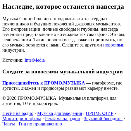
Наследие, которое останется навсегда
Музыка Сонни Роллинза продолжит жить в сердцах
поклонников и будущих поколений джазовых музыкантов.
Его импровизации, полные свободы и глубины, навсегда
изменили представление о возможностях саксофона. Это был
человек-эпоха. Такие новости всегда тяжело принимать, но
его музыка останется с нами. Следите за другими
новостями
индустрии.
Источник:
InterMedia
Следите за новостями музыкальной индустрии
Присоединяйтесь к ПРОМО.МУЗЫКА
— платформе, где
артисты, диджеи и продюсеры развивают карьеру вместе.
© 2026 ПРОМО.МУЗЫКА. Музыкальная платформа для
артистов, DJ и продюсеров.
Песня на радио
·
Музыка для заведения
·
ПРОМО.ЭИР
·
Мониторинг эфира
·
Реклама на радио
·
Звуковой брендинг
·
Чарты
·
Гид по продвижению