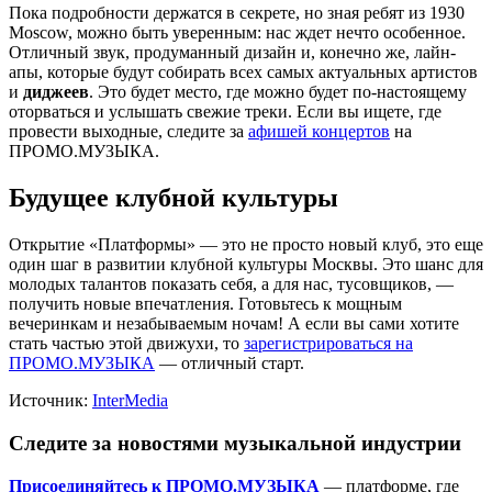
Пока подробности держатся в секрете, но зная ребят из 1930
Moscow, можно быть уверенным: нас ждет нечто особенное.
Отличный звук, продуманный дизайн и, конечно же, лайн-
апы, которые будут собирать всех самых актуальных артистов
и
диджеев
. Это будет место, где можно будет по-настоящему
оторваться и услышать свежие треки. Если вы ищете, где
провести выходные, следите за
афишей концертов
на
ПРОМО.МУЗЫКА.
Будущее клубной культуры
Открытие «Платформы» — это не просто новый клуб, это еще
один шаг в развитии клубной культуры Москвы. Это шанс для
молодых талантов показать себя, а для нас, тусовщиков, —
получить новые впечатления. Готовьтесь к мощным
вечеринкам и незабываемым ночам! А если вы сами хотите
стать частью этой движухи, то
зарегистрироваться на
ПРОМО.МУЗЫКА
— отличный старт.
Источник:
InterMedia
Следите за новостями музыкальной индустрии
Присоединяйтесь к ПРОМО.МУЗЫКА
— платформе, где