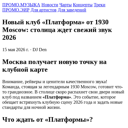
ПРОМО.МУЗЫКА
Новости
Чарты
Концерты
Треки
ПРОМО.ЭИР
Для артистов
Для заведений
Новый клуб «Платформа» от 1930
Moscow: столица ждет свежий звук
2026
15 мая 2026 г.
· DJ Den
Москва получает новую точку на
клубной карте
Внимание, рейверы и ценители качественного звука!
Команда, стоящая за легендарным 1930 Moscow, готовит что-
то грандиозное. В столице скоро распахнет свои двери новый
клуб под названием
«Платформа»
. Это событие, которое
обещает встряхнуть клубную сцену 2026 года и задать новые
стандарты для ночной жизни.
Что ждать от «Платформы»?