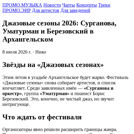
ПРОМО.МУЗЫКА
Новости
Чарты
Концерты
Треки
ПРОМО.ЭИР
Для артистов
Для заведений
Джазовые сезоны 2026: Сурганова,
Уматурман и Березовский в
Архангельском
8 июля 2026 г.
· Нико
Звёзды на «Джазовых сезонах»
Этим летом в усадьбе Архангельское будет жарко. Фестиваль
«Джазовые сезоны» снова собирает артистов, и список
впечатляет. Среди заявленных имён —
«Сурганова и
оркестр»
, группа
«Уматурман»
и пианист Борис
Березовский. Это, конечно, не чистый джаз, но звучит
интригующе.
Что ждать от фестиваля
Организаторы явно решили расширить границы жанра.