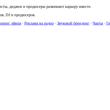
исты, диджеи и продюсеры развивают карьеру вместе.
в, DJ и продюсеров.
оринг эфира
·
Реклама на радио
·
Звуковой брендинг
·
Чарты
·
Г