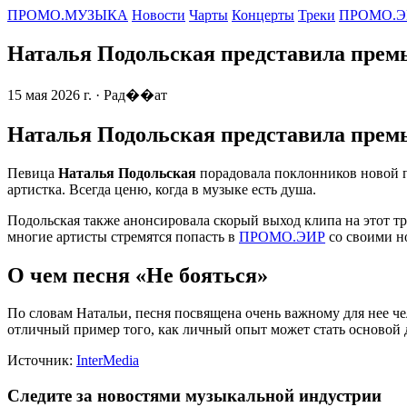
ПРОМО.МУЗЫКА
Новости
Чарты
Концерты
Треки
ПРОМО.Э
Наталья Подольская представила премь
15 мая 2026 г.
· Рад��ат
Наталья Подольская представила премь
Певица
Наталья Подольская
порадовала поклонников новой пе
артистка. Всегда ценю, когда в музыке есть душа.
Подольская также анонсировала скорый выход клипа на этот тр
многие артисты стремятся попасть в
ПРОМО.ЭИР
со своими н
О чем песня «Не бояться»
По словам Натальи, песня посвящена очень важному для нее че
отличный пример того, как личный опыт может стать основой д
Источник:
InterMedia
Следите за новостями музыкальной индустрии