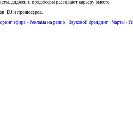
исты, диджеи и продюсеры развивают карьеру вместе.
в, DJ и продюсеров.
оринг эфира
·
Реклама на радио
·
Звуковой брендинг
·
Чарты
·
Г