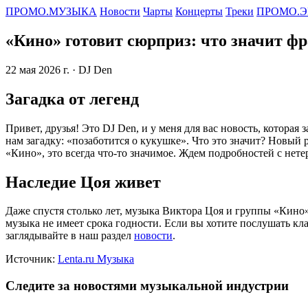
ПРОМО.МУЗЫКА
Новости
Чарты
Концерты
Треки
ПРОМО.Э
«Кино» готовит сюрприз: что значит фр
22 мая 2026 г.
· DJ Den
Загадка от легенд
Привет, друзья! Это DJ Den, и у меня для вас новость, которая 
нам загадку: «позаботится о кукушке». Что это значит? Новый 
«Кино», это всегда что-то значимое. Ждем подробностей с нет
Наследие Цоя живет
Даже спустя столько лет, музыка Виктора Цоя и группы «Кино
музыка не имеет срока годности. Если вы хотите послушать кл
заглядывайте в наш раздел
новости
.
Источник:
Lenta.ru Музыка
Следите за новостями музыкальной индустрии