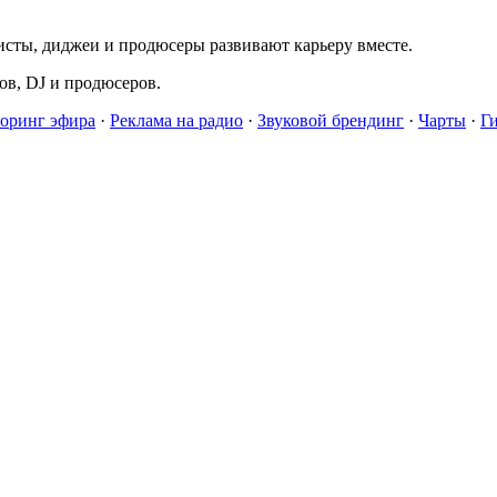
исты, диджеи и продюсеры развивают карьеру вместе.
в, DJ и продюсеров.
оринг эфира
·
Реклама на радио
·
Звуковой брендинг
·
Чарты
·
Г