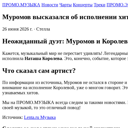
ПРОМО.МУЗЫКА
Новости
Чарты
Концерты
Треки
ПРОМО.Э
Муромов высказался об исполнении хит
26 июня 2026 г.
· Стелла
Неожиданный дуэт: Муромов и Королев
Кажется, музыкальный мир не перестает удивлять! Легендарн
исполнила
Наташа Королева
. Это, конечно, событие, которое
Что сказал сам артист?
По информации из источника, Муромов не остался в стороне и 
внимание на исполнение Королевой, уже о многом говорит. Это
узнаваемых хитов.
Мы на ПРОМО.МУЗЫКА всегда следим за такими новостями. Ес
своей музыкой, то это отличный повод!
Источник:
Lenta.ru Музыка