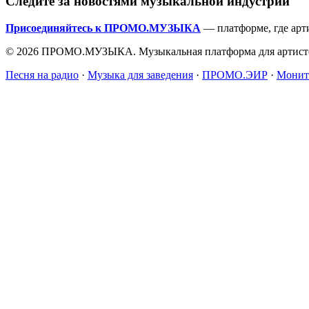
Следите за новостями музыкальной индустрии
Присоединяйтесь к ПРОМО.МУЗЫКА
— платформе, где арт
© 2026 ПРОМО.МУЗЫКА. Музыкальная платформа для артисто
Песня на радио
·
Музыка для заведения
·
ПРОМО.ЭИР
·
Монит