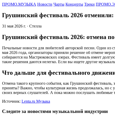
ПРОМО.МУЗЫКА
Новости
Чарты
Концерты
Треки
ПРОМО.Э
Грушинский фестиваль 2026 отменили:
31 мая 2026 г.
· Стелла
Грушинский фестиваль 2026: отмена по
Печальные новости для любителей авторской песни. Один из с
мая 2026 года, организаторы приняли решение об отмене меро
собираются на Мастрюковских озерах. Фестиваль имеет долгую 
такие решения даются нелегко. Если вы ищете другие музыкал
Что дальше для фестивального движен
Отмена такого крупного события, как Грушинский фестиваль, за
приняты? Важно, чтобы культурная жизнь продолжалась, но с у
своих верных слушателей. А пока можно послушать любимые 
Источник:
Lenta.ru Музыка
Следите за новостями музыкальной индустрии