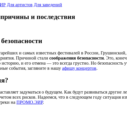
ИР
Для артистов
Для заведений
 причины и последствия
 безопасности
тарейших и самых известных фестивалей в России, Грушинский, 
приятия. Причиной стали
соображения безопасности
. Это, коне
историю, и его отмена — это всегда грустно. Но безопасность 
ьные события, загляните в нашу
афишу концертов
.
ия?
ставляет задуматься о будущем. Как будут развиваться другие л
четом всех рисков. Надеемся, что в следующем году ситуация и
треки на
ПРОМО.ЭИР
.