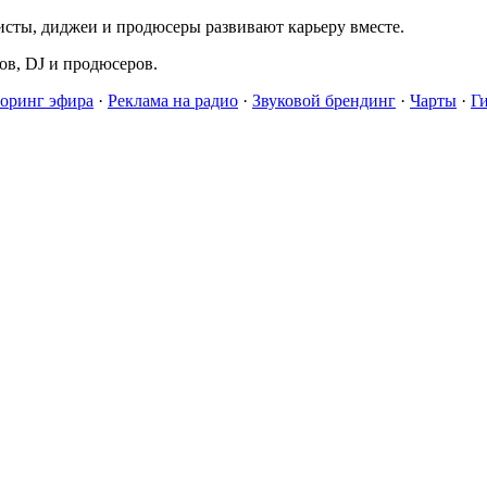
исты, диджеи и продюсеры развивают карьеру вместе.
в, DJ и продюсеров.
оринг эфира
·
Реклама на радио
·
Звуковой брендинг
·
Чарты
·
Г