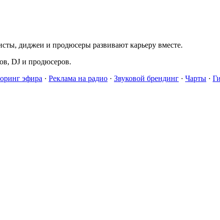
исты, диджеи и продюсеры развивают карьеру вместе.
в, DJ и продюсеров.
оринг эфира
·
Реклама на радио
·
Звуковой брендинг
·
Чарты
·
Г