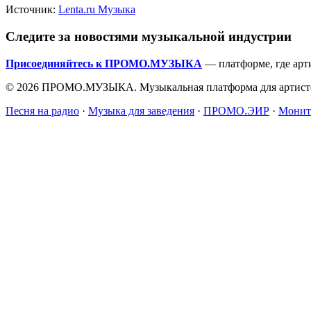
Источник:
Lenta.ru Музыка
Следите за новостями музыкальной индустрии
Присоединяйтесь к ПРОМО.МУЗЫКА
— платформе, где арт
© 2026 ПРОМО.МУЗЫКА. Музыкальная платформа для артисто
Песня на радио
·
Музыка для заведения
·
ПРОМО.ЭИР
·
Монит