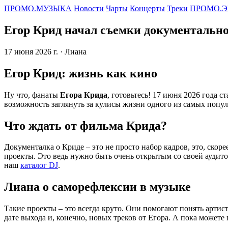
ПРОМО.МУЗЫКА
Новости
Чарты
Концерты
Треки
ПРОМО.Э
Егор Крид начал съемки документальног
17 июня 2026 г.
· Лиана
Егор Крид: жизнь как кино
Ну что, фанаты
Егора Крида
, готовьтесь! 17 июня 2026 года с
возможность заглянуть за кулисы жизни одного из самых попу
Что ждать от фильма Крида?
Документалка о Криде – это не просто набор кадров, это, скоре
проекты. Это ведь нужно быть очень открытым со своей аудитор
наш
каталог DJ
.
Лиана о саморефлексии в музыке
Такие проекты – это всегда круто. Они помогают понять артист
дате выхода и, конечно, новых треков от Егора. А пока можете