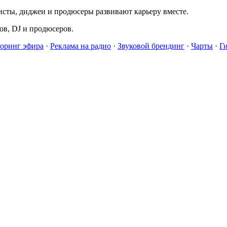
исты, диджеи и продюсеры развивают карьеру вместе.
в, DJ и продюсеров.
оринг эфира
·
Реклама на радио
·
Звуковой брендинг
·
Чарты
·
Г