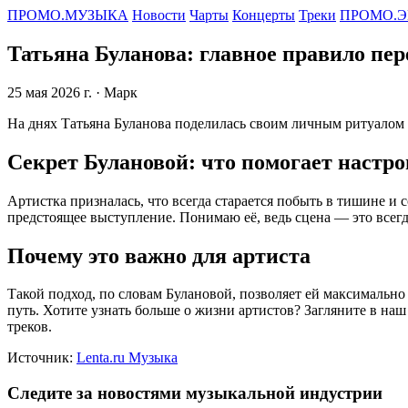
ПРОМО.МУЗЫКА
Новости
Чарты
Концерты
Треки
ПРОМО.Э
Татьяна Буланова: главное правило пере
25 мая 2026 г.
· Марк
На днях Татьяна Буланова поделилась своим личным ритуалом п
Секрет Булановой: что помогает настр
Артистка призналась, что всегда старается побыть в тишине и
предстоящее выступление. Понимаю её, ведь сцена — это всегда
Почему это важно для артиста
Такой подход, по словам Булановой, позволяет ей максимально
путь. Хотите узнать больше о жизни артистов? Загляните в на
треков.
Источник:
Lenta.ru Музыка
Следите за новостями музыкальной индустрии