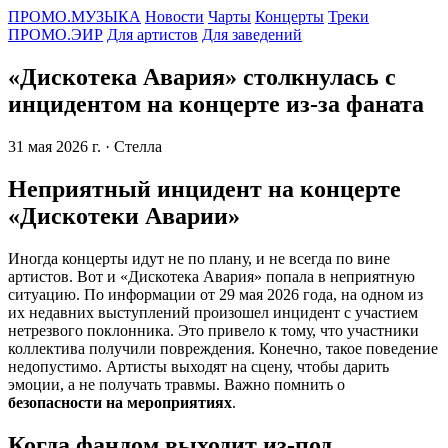
ПРОМО.МУЗЫКА
Новости
Чарты
Концерты
Треки
ПРОМО.ЭИР
Для артистов
Для заведений
«Дискотека Авария» столкнулась с
инцидентом на концерте из-за фаната
31 мая 2026 г.
· Стелла
Неприятный инцидент на концерте
«Дискотеки Аварии»
Иногда концерты идут не по плану, и не всегда по вине
артистов. Вот и «Дискотека Авария» попала в неприятную
ситуацию. По информации от 29 мая 2026 года, на одном из
их недавних выступлений произошел инцидент с участием
нетрезвого поклонника. Это привело к тому, что участники
коллектива получили повреждения. Конечно, такое поведение
недопустимо. Артисты выходят на сцену, чтобы дарить
эмоции, а не получать травмы. Важно помнить о
безопасности на мероприятиях
.
Когда фандом выходит из-под