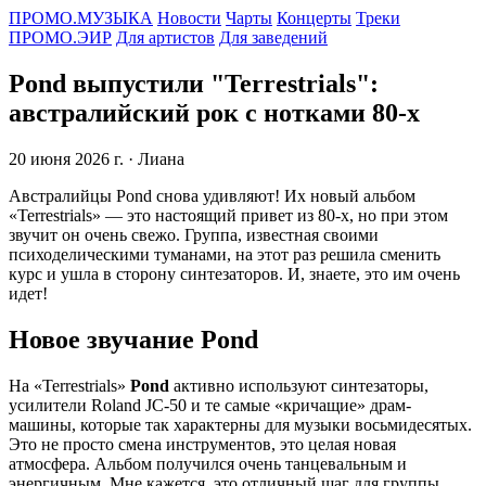
ПРОМО.МУЗЫКА
Новости
Чарты
Концерты
Треки
ПРОМО.ЭИР
Для артистов
Для заведений
Pond выпустили "Terrestrials":
австралийский рок с нотками 80-х
20 июня 2026 г.
· Лиана
Австралийцы Pond снова удивляют! Их новый альбом
«Terrestrials» — это настоящий привет из 80-х, но при этом
звучит он очень свежо. Группа, известная своими
психоделическими туманами, на этот раз решила сменить
курс и ушла в сторону синтезаторов. И, знаете, это им очень
идет!
Новое звучание Pond
На «Terrestrials»
Pond
активно используют синтезаторы,
усилители Roland JC-50 и те самые «кричащие» драм-
машины, которые так характерны для музыки восьмидесятых.
Это не просто смена инструментов, это целая новая
атмосфера. Альбом получился очень танцевальным и
энергичным. Мне кажется, это отличный шаг для группы,