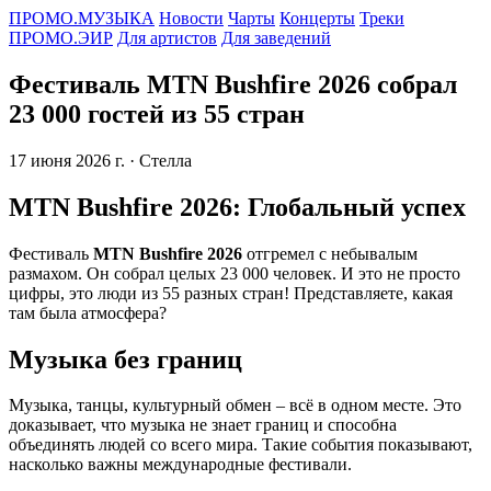
ПРОМО.МУЗЫКА
Новости
Чарты
Концерты
Треки
ПРОМО.ЭИР
Для артистов
Для заведений
Фестиваль MTN Bushfire 2026 собрал
23 000 гостей из 55 стран
17 июня 2026 г.
· Стелла
MTN Bushfire 2026: Глобальный успех
Фестиваль
MTN Bushfire 2026
отгремел с небывалым
размахом. Он собрал целых 23 000 человек. И это не просто
цифры, это люди из 55 разных стран! Представляете, какая
там была атмосфера?
Музыка без границ
Музыка, танцы, культурный обмен – всё в одном месте. Это
доказывает, что музыка не знает границ и способна
объединять людей со всего мира. Такие события показывают,
насколько важны международные фестивали.