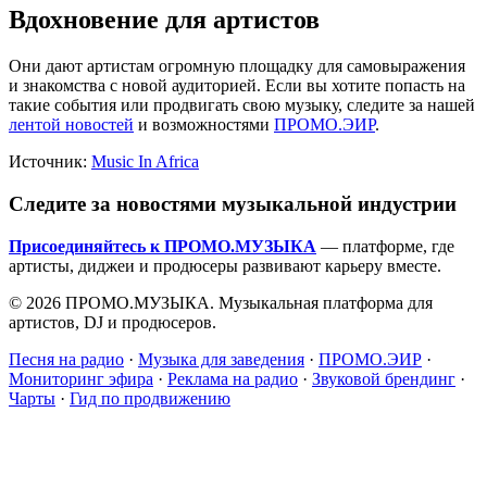
Вдохновение для артистов
Они дают артистам огромную площадку для самовыражения
и знакомства с новой аудиторией. Если вы хотите попасть на
такие события или продвигать свою музыку, следите за нашей
лентой новостей
и возможностями
ПРОМО.ЭИР
.
Источник:
Music In Africa
Следите за новостями музыкальной индустрии
Присоединяйтесь к ПРОМО.МУЗЫКА
— платформе, где
артисты, диджеи и продюсеры развивают карьеру вместе.
© 2026 ПРОМО.МУЗЫКА. Музыкальная платформа для
артистов, DJ и продюсеров.
Песня на радио
·
Музыка для заведения
·
ПРОМО.ЭИР
·
Мониторинг эфира
·
Реклама на радио
·
Звуковой брендинг
·
Чарты
·
Гид по продвижению