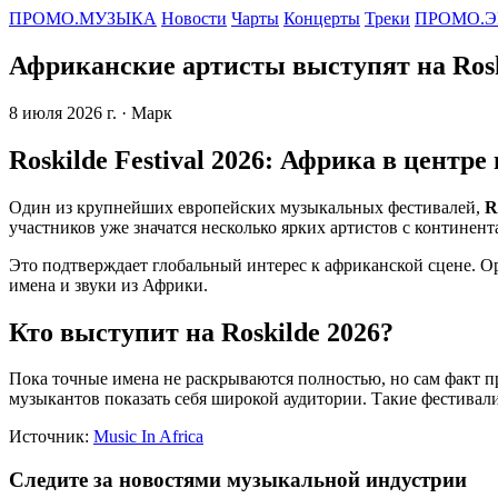
ПРОМО.МУЗЫКА
Новости
Чарты
Концерты
Треки
ПРОМО.Э
Африканские артисты выступят на Roski
8 июля 2026 г.
· Марк
Roskilde Festival 2026: Африка в центр
Один из крупнейших европейских музыкальных фестивалей,
R
участников уже значатся несколько ярких артистов с континент
Это подтверждает глобальный интерес к африканской сцене. Ор
имена и звуки из Африки.
Кто выступит на Roskilde 2026?
Пока точные имена не раскрываются полностью, но сам факт п
музыкантов показать себя широкой аудитории. Такие фестива
Источник:
Music In Africa
Следите за новостями музыкальной индустрии