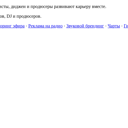
исты, диджеи и продюсеры развивают карьеру вместе.
в, DJ и продюсеров.
оринг эфира
·
Реклама на радио
·
Звуковой брендинг
·
Чарты
·
Г