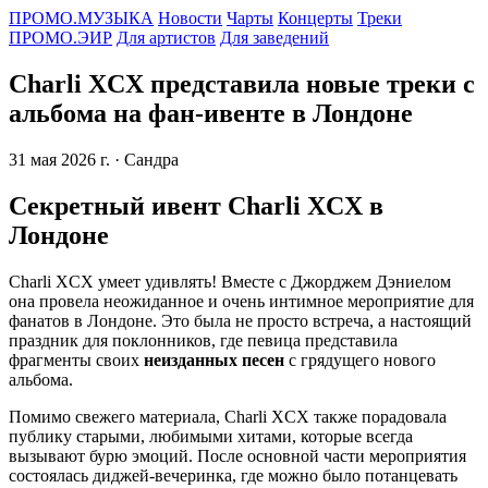
ПРОМО.МУЗЫКА
Новости
Чарты
Концерты
Треки
ПРОМО.ЭИР
Для артистов
Для заведений
Charli XCX представила новые треки с
альбома на фан-ивенте в Лондоне
31 мая 2026 г.
· Сандра
Секретный ивент Charli XCX в
Лондоне
Charli XCX умеет удивлять! Вместе с Джорджем Дэниелом
она провела неожиданное и очень интимное мероприятие для
фанатов в Лондоне. Это была не просто встреча, а настоящий
праздник для поклонников, где певица представила
фрагменты своих
неизданных песен
с грядущего нового
альбома.
Помимо свежего материала, Charli XCX также порадовала
публику старыми, любимыми хитами, которые всегда
вызывают бурю эмоций. После основной части мероприятия
состоялась диджей-вечеринка, где можно было потанцевать