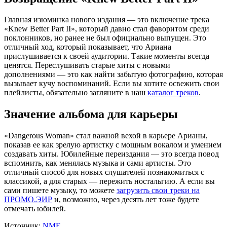
Главная изюминка нового издания — это включение трека
«Knew Better Part II», который давно стал фаворитом среди
поклонников, но ранее не был официально выпущен. Это
отличный ход, который показывает, что Ариана
прислушивается к своей аудитории. Такие моменты всегда
ценятся. Переслушивать старые хиты с новыми
дополнениями — это как найти забытую фотографию, которая
вызывает кучу воспоминаний. Если вы хотите освежить свои
плейлисты, обязательно загляните в наш
каталог треков
.
Значение альбома для карьеры
«Dangerous Woman» стал важной вехой в карьере Арианы,
показав ее как зрелую артистку с мощным вокалом и умением
создавать хиты. Юбилейные переиздания — это всегда повод
вспомнить, как менялась музыка и сами артисты. Это
отличный способ для новых слушателей познакомиться с
классикой, а для старых — пережить ностальгию. А если вы
сами пишете музыку, то можете
загрузить свои треки на
ПРОМО.ЭИР
и, возможно, через десять лет тоже будете
отмечать юбилей.
Источник:
NME