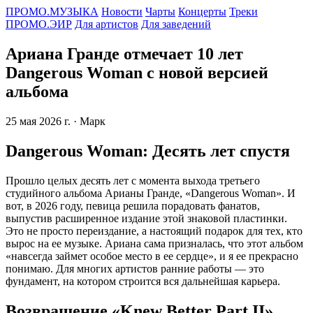
ПРОМО.МУЗЫКА
Новости
Чарты
Концерты
Треки
ПРОМО.ЭИР
Для артистов
Для заведений
Ариана Гранде отмечает 10 лет
Dangerous Woman с новой версией
альбома
25 мая 2026 г.
· Марк
Dangerous Woman: Десять лет спустя
Прошло целых десять лет с момента выхода третьего
студийного альбома Арианы Гранде, «Dangerous Woman». И
вот, в 2026 году, певица решила порадовать фанатов,
выпустив расширенное издание этой знаковой пластинки.
Это не просто переиздание, а настоящий подарок для тех, кто
вырос на ее музыке. Ариана сама призналась, что этот альбом
«навсегда займет особое место в ее сердце», и я ее прекрасно
понимаю. Для многих артистов ранние работы — это
фундамент, на котором строится вся дальнейшая карьера.
Возвращение «Knew Better Part II»