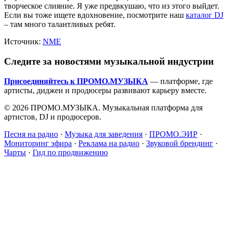
творческое слияние. Я уже предвкушаю, что из этого выйдет.
Если вы тоже ищете вдохновение, посмотрите наш
каталог DJ
– там много талантливых ребят.
Источник:
NME
Следите за новостями музыкальной индустрии
Присоединяйтесь к ПРОМО.МУЗЫКА
— платформе, где
артисты, диджеи и продюсеры развивают карьеру вместе.
© 2026 ПРОМО.МУЗЫКА. Музыкальная платформа для
артистов, DJ и продюсеров.
Песня на радио
·
Музыка для заведения
·
ПРОМО.ЭИР
·
Мониторинг эфира
·
Реклама на радио
·
Звуковой брендинг
·
Чарты
·
Гид по продвижению