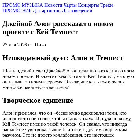
ПРОМО.МУЗЫКА
Новости
Чарты
Концерты
Треки
ПРОМО.ЭИР
Для артистов
Для заведений
Джейкоб Алон рассказал о новом
проекте с Кей Темпест
27 мая 2026 г.
· Нико
Неожиданный дуэт: Алон и Темпест
Шотландский певец Джейкоб Алон недавно рассказал о своем
новом проекте. И знаете с кем? С самой Кей Темпест, которую
он называет своим «героем». Это звучит как что-то очень
многообещающее, согласитесь?
Творческое единение
Алон признался, что он «бесконечно вдохновлен теми, кто
использует свой голос, чтобы высказаться». И, судя по всему,
Кей Темпест именно такой человек. Он сказал, что никогда
раньше не чувствовал такой близости с другим творческим
разумом. Это не просто коллаборация, это настоящее