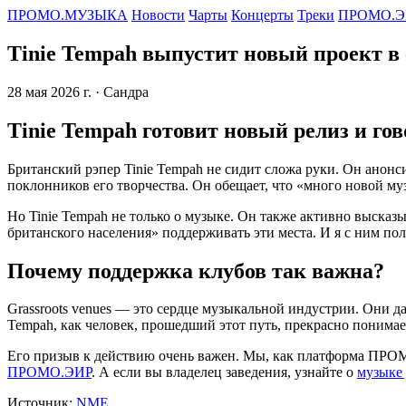
ПРОМО.МУЗЫКА
Новости
Чарты
Концерты
Треки
ПРОМО.Э
Tinie Tempah выпустит новый проект в
28 мая 2026 г.
· Сандра
Tinie Tempah готовит новый релиз и го
Британский рэпер Tinie Tempah не сидит сложа руки. Он анонс
поклонников его творчества. Он обещает, что «много новой му
Но Tinie Tempah не только о музыке. Он также активно высказ
британского населения» поддерживать эти места. И я с ним по
Почему поддержка клубов так важна?
Grassroots venues — это сердце музыкальной индустрии. Они д
Tempah, как человек, прошедший этот путь, прекрасно понимае
Его призыв к действию очень важен. Мы, как платформа ПРОМ
ПРОМО.ЭИР
. А если вы владелец заведения, узнайте о
музыке 
Источник:
NME