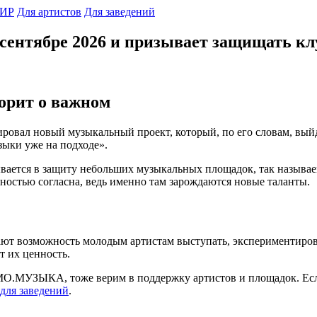
ИР
Для артистов
Для заведений
 сентябре 2026 и призывает защищать к
ворит о важном
ировал новый музыкальный проект, который, по его словам, вый
зыки уже на подходе».
ывается в защиту небольших музыкальных площадок, так называем
лностью согласна, ведь именно там зарождаются новые таланты.
ают возможность молодым артистам выступать, экспериментироват
т их ценность.
О.МУЗЫКА, тоже верим в поддержку артистов и площадок. Если 
для заведений
.