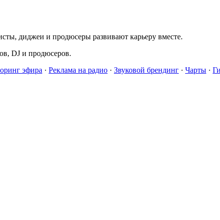
исты, диджеи и продюсеры развивают карьеру вместе.
в, DJ и продюсеров.
оринг эфира
·
Реклама на радио
·
Звуковой брендинг
·
Чарты
·
Г