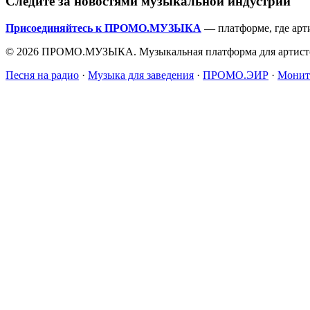
Следите за новостями музыкальной индустрии
Присоединяйтесь к ПРОМО.МУЗЫКА
— платформе, где арт
© 2026 ПРОМО.МУЗЫКА. Музыкальная платформа для артисто
Песня на радио
·
Музыка для заведения
·
ПРОМО.ЭИР
·
Монит