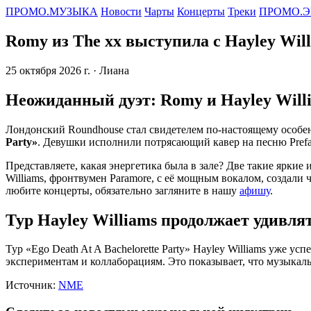
ПРОМО.МУЗЫКА
Новости
Чарты
Концерты
Треки
ПРОМО.Э
Romy из The xx выступила с Hayley Wil
25 октября 2026 г.
· Лиана
Неожиданный дуэт: Romy и Hayley Will
Лондонский Roundhouse стал свидетелем по-настоящему особенн
Party»
. Девушки исполнили потрясающий кавер на песню Prefab 
Представляете, какая энергетика была в зале? Две такие ярки
Williams, фронтвумен Paramore, с её мощным вокалом, создали
любите концерты, обязательно загляните в нашу
афишу
.
Тур Hayley Williams продолжает удивля
Тур «Ego Death At A Bachelorette Party» Hayley Williams уже 
экспериментам и коллаборациям. Это показывает, что музыкаль
Источник:
NME