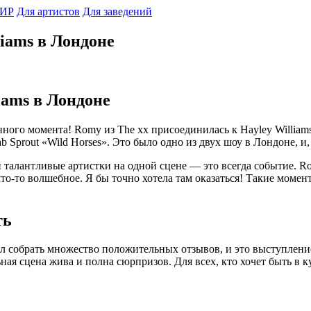
ИР
Для артистов
Для заведений
liams в Лондоне
iams в Лондоне
ого момента! Romy из The xx присоединилась к Hayley Williams
Sprout «Wild Horses». Это было одно из двух шоу в Лондоне, и,
е и талантливые артистки на одной сцене — это всегда событие.
 что-то волшебное. Я бы точно хотела там оказаться! Такие мо
ть
успел собрать множество положительных отзывов, и это выступлен
ная сцена жива и полна сюрпризов. Для всех, кто хочет быть в 