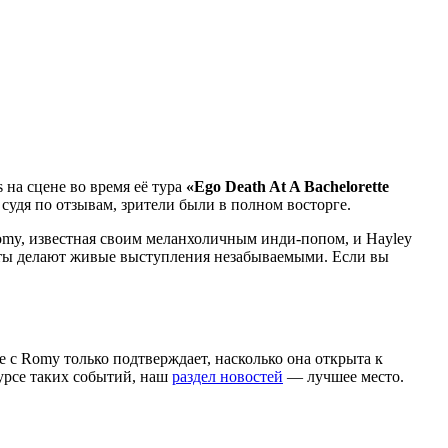
 на сцене во время её тура
«Ego Death At A Bachelorette
 судя по отзывам, зрители были в полном восторге.
 Romy, известная своим меланхоличным инди-попом, и Hayley
менты делают живые выступления незабываемыми. Если вы
ие с Romy только подтверждает, насколько она открыта к
курсе таких событий, наш
раздел новостей
— лучшее место.