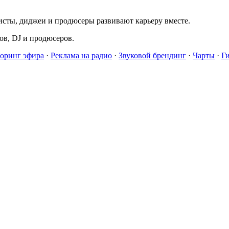
исты, диджеи и продюсеры развивают карьеру вместе.
в, DJ и продюсеров.
оринг эфира
·
Реклама на радио
·
Звуковой брендинг
·
Чарты
·
Г