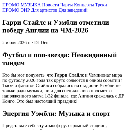
ПРОМО.МУЗЫКА
Новости
Чарты
Концерты
Треки
ПРОМО.ЭИР
Для артистов
Для заведений
Гарри Стайлс и Уэмбли отметили
победу Англии на ЧМ-2026
2 июля 2026 г.
· DJ Den
Футбол и поп-звезда: Неожиданный
тандем
Кто бы мог подумать, что
Гарри Стайлс
и Чемпионат мира
по футболу 2026 года так круто сольются в одном событии?
Тысячи фанатов Стайлса собрались на стадионе Уэмбли не
только ради музыки, но и для специального просмотра
напряженного матча 1/32 финала, где Англия сражалась с ДР
Конго. Это был настоящий праздник!
Энергия Уэмбли: Музыка и спорт
Представьте себе эту атмосферу: огромный стадион,