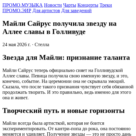
ПРОМО.МУЗЫКА
Новости
Чарты
Концерты
Треки
ПРОМО.ЭИР
Для артистов
Для заведений
Майли Сайрус получила звезду на
Аллее славы в Голливуде
24 мая 2026 г.
· Стелла
Звезда для Майли: признание таланта
Майли Сайрус теперь официально сияет на Голливудской
Аллее славы. Певица получила свою именную звезду, и это,
конечно, событие. На церемонии она не скрывала эмоций.
Сказала, что после такого признания чувствует себя обязанной
продолжать творить. И это правильно, ведь именно для этого
она и живет.
Творческий путь и новые горизонты
Майли всегда была артисткой, которая не боится
экспериментировать. От кантри-попа до рока, она постоянно
меняется и удивляет. Получение звезды — это не просто дань