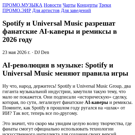
ПРОМО.МУЗЫКА
Новости
Чарты
Концерты
Треки
ПРОМО.ЭИР
Для артистов
Для заведений
Spotify и Universal Music разрешат
фанатские AI-каверы и ремиксы в
2026 году
23 мая 2026 г.
· DJ Den
AI-революция в музыке: Spotify и
Universal Music меняют правила игры
Ну что, народ, держитесь! Spotify и Universal Music Group, два
гиганта музыкальной индустрии, замутили такую тему, что
мало не покажется. Они подписали «историческую» сделку,
которая, по сути, легализует фанатские
AI-каверы
и ремиксы.
Помните, как Spotify в прошлом году ругался на «шлак» от
ИИ? Так вот, теперь все по-другому.
Это значит, что скоро мы увидим целую волну творчества, где
фанаты смогут официально использовать технологии
искусственного интеллекта для создания своих версий