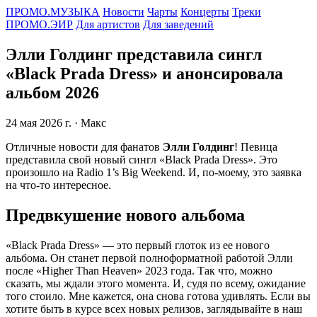
ПРОМО.МУЗЫКА
Новости
Чарты
Концерты
Треки
ПРОМО.ЭИР
Для артистов
Для заведений
Элли Голдинг представила сингл
«Black Prada Dress» и анонсировала
альбом 2026
24 мая 2026 г.
· Макс
Отличные новости для фанатов
Элли Голдинг
! Певица
представила свой новый сингл «Black Prada Dress». Это
произошло на Radio 1’s Big Weekend. И, по-моему, это заявка
на что-то интересное.
Предвкушение нового альбома
«Black Prada Dress» — это первый глоток из ее нового
альбома. Он станет первой полноформатной работой Элли
после «Higher Than Heaven» 2023 года. Так что, можно
сказать, мы ждали этого момента. И, судя по всему, ожидание
того стоило. Мне кажется, она снова готова удивлять. Если вы
хотите быть в курсе всех новых релизов, заглядывайте в наш