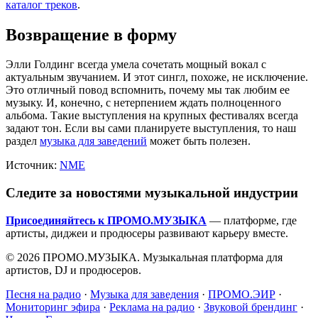
каталог треков
.
Возвращение в форму
Элли Голдинг всегда умела сочетать мощный вокал с
актуальным звучанием. И этот сингл, похоже, не исключение.
Это отличный повод вспомнить, почему мы так любим ее
музыку. И, конечно, с нетерпением ждать полноценного
альбома. Такие выступления на крупных фестивалях всегда
задают тон. Если вы сами планируете выступления, то наш
раздел
музыка для заведений
может быть полезен.
Источник:
NME
Следите за новостями музыкальной индустрии
Присоединяйтесь к ПРОМО.МУЗЫКА
— платформе, где
артисты, диджеи и продюсеры развивают карьеру вместе.
© 2026 ПРОМО.МУЗЫКА. Музыкальная платформа для
артистов, DJ и продюсеров.
Песня на радио
·
Музыка для заведения
·
ПРОМО.ЭИР
·
Мониторинг эфира
·
Реклама на радио
·
Звуковой брендинг
·