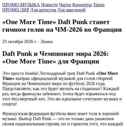
ПРОМО.МУЗЫКА
Новости
Чарты
Концерты
Треки
ПРОМО.ЭИР
Для артистов
Для заведений
«One More Time» Daft Punk станет
гимном голов на ЧМ-2026 во Франции
25 октября 2026 г.
· Лиана
Daft Punk и Чемпионат мира 2026:
«One More Time» для Франции
Это просто бомба! Легендарный трек Daft Punk
«One More
Time»
выбран официальной музыкой для голов сборной
Франции на Чемпионате мира по футболу 2026 года.
Представляете, как это будет звучать на стадионах? Каждый
раз, когда французы забивают, толпа будет взрываться под
этот бессмертный хит. Это же идеальное сочетание музыки и
спорта!
Французская федерация футбола явно знает толк в хорошей
музыке. Выбор Daft Punk — это не только дань уважения
своим национальным героям, но и гарантия того, что каждый