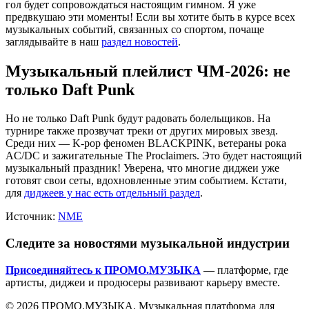
гол будет сопровождаться настоящим гимном. Я уже
предвкушаю эти моменты! Если вы хотите быть в курсе всех
музыкальных событий, связанных со спортом, почаще
заглядывайте в наш
раздел новостей
.
Музыкальный плейлист ЧМ-2026: не
только Daft Punk
Но не только Daft Punk будут радовать болельщиков. На
турнире также прозвучат треки от других мировых звезд.
Среди них — K-pop феномен BLACKPINK, ветераны рока
AC/DC и зажигательные The Proclaimers. Это будет настоящий
музыкальный праздник! Уверена, что многие диджеи уже
готовят свои сеты, вдохновленные этим событием. Кстати,
для
диджеев у нас есть отдельный раздел
.
Источник:
NME
Следите за новостями музыкальной индустрии
Присоединяйтесь к ПРОМО.МУЗЫКА
— платформе, где
артисты, диджеи и продюсеры развивают карьеру вместе.
© 2026 ПРОМО.МУЗЫКА. Музыкальная платформа для