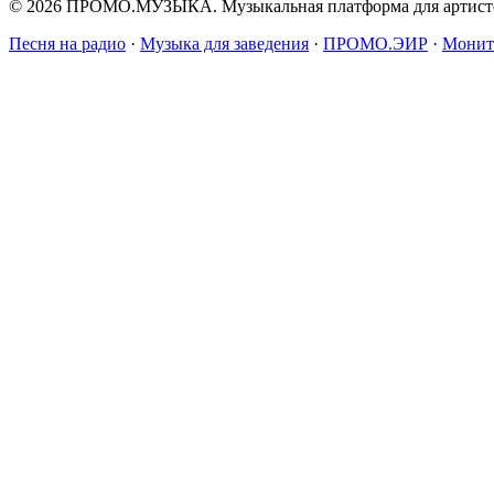
© 2026 ПРОМО.МУЗЫКА. Музыкальная платформа для артисто
Песня на радио
·
Музыка для заведения
·
ПРОМО.ЭИР
·
Монит