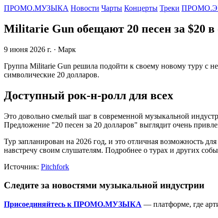
ПРОМО.МУЗЫКА
Новости
Чарты
Концерты
Треки
ПРОМО.Э
Militarie Gun обещают 20 песен за $20 
9 июня 2026 г.
· Марк
Группа Militarie Gun решила подойти к своему новому туру с 
символические 20 долларов.
Доступный рок-н-ролл для всех
Это довольно смелый шаг в современной музыкальной индустрии
Предложение "20 песен за 20 долларов" выглядит очень привле
Тур запланирован на 2026 год, и это отличная возможность дл
навстречу своим слушателям. Подробнее о турах и других соб
Источник:
Pitchfork
Следите за новостями музыкальной индустрии
Присоединяйтесь к ПРОМО.МУЗЫКА
— платформе, где арт