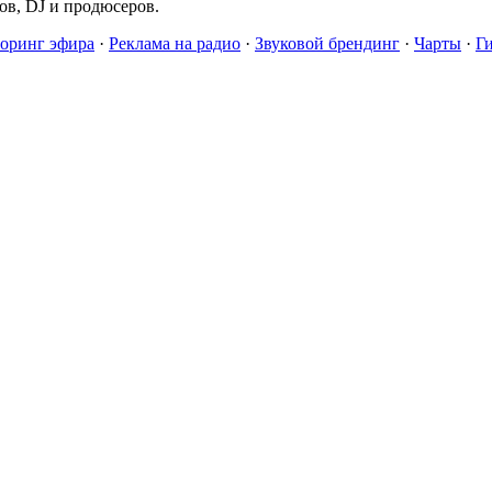
в, DJ и продюсеров.
оринг эфира
·
Реклама на радио
·
Звуковой брендинг
·
Чарты
·
Г