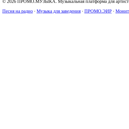
© 2026 ПРОМО.МУЗЫКА. Музыкальная платформа для артисто
Песня на радио
·
Музыка для заведения
·
ПРОМО.ЭИР
·
Монит