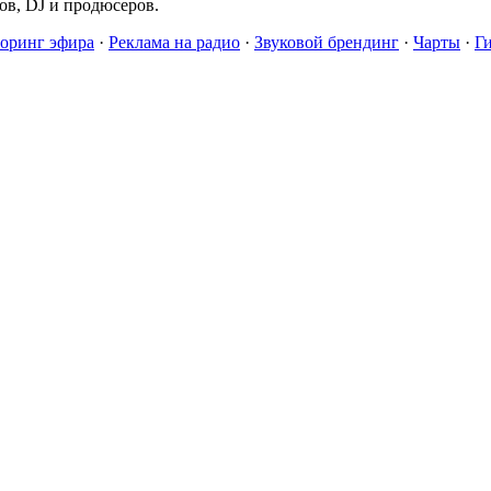
в, DJ и продюсеров.
оринг эфира
·
Реклама на радио
·
Звуковой брендинг
·
Чарты
·
Г