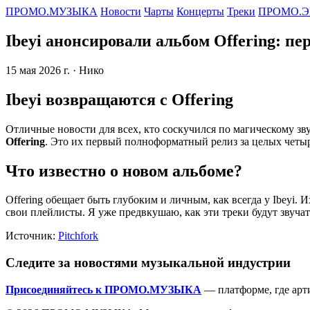
ПРОМО.МУЗЫКА
Новости
Чарты
Концерты
Треки
ПРОМО.Э
Ibeyi анонсировали альбом Offering: пе
15 мая 2026 г.
· Нико
Ibeyi возвращаются с Offering
Отличные новости для всех, кто соскучился по магическому зв
Offering
. Это их первый полноформатный релиз за целых четыре
Что известно о новом альбоме?
Offering обещает быть глубоким и личным, как всегда у Ibeyi. 
свои плейлисты. Я уже предвкушаю, как эти треки будут звуча
Источник:
Pitchfork
Следите за новостями музыкальной индустрии
Присоединяйтесь к ПРОМО.МУЗЫКА
— платформе, где арт