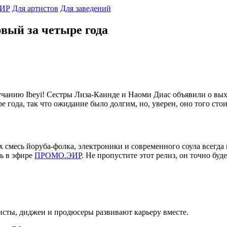
ИР
Для артистов
Для заведений
рвый за четыре года
учанию Ibeyi! Сестры Лиза-Каинде и Наоми Диас объявили о вых
 года, так что ожидание было долгим, но, уверен, оно того стои
Их смесь йоруба-фолка, электроники и современного соула всегда
ть в эфире
ПРОМО.ЭИР
. Не пропустите этот релиз, он точно бу
исты, диджеи и продюсеры развивают карьеру вместе.