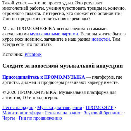
Такой успех — это не просто удача. Это результат
многолетней работы, умения чувствовать тренды и, конечно,
огромного таланта. Интересно, кто сможет его остановить?
Или он продолжит ставить новые рекорды?
Мы на ПРОМО.МУЗЫКА всегда следим за самыми
актуальными
музыкальными чартами
. Если вы хотите быть в
курсе всех новинок, загляните в наш раздел
новостей
. Там
всегда есть что почитать.
Источник:
Pitchfork
Следите за новостями музыкальной индустрии
Присоединяйтесь к ПРОМО.МУЗЫКА
— платформе, где
артисты, диджеи и продюсеры развивают карьеру вместе.
© 2026 ПРОМО.МУЗЫКА. Музыкальная платформа для
артистов, DJ и продюсеров.
Песня на радио
·
Музыка для заведения
·
ПРОМО.ЭИР
·
Мониторинг эфира
·
Реклама на радио
·
Звуковой брендинг
·
Чарты
·
Гид по продвижению