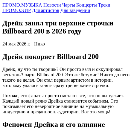
ПРОМО.МУЗЫКА
Новости
Чарты
Концерты
Треки
ПРОМО.ЭИР
Для артистов
Для заведений
Дрейк занял три верхние строчки
Billboard 200 в 2026 году
24 мая 2026 г.
· Нико
Дрейк покоряет Billboard 200
Дрейк, ну что ты творишь? Он просто взял и оккупировал
весь топ-3 чарта Billboard 200. Это же безумие! Никто до него
такого не делал. Он стал первым артистом в истории,
которому удалось занять сразу три верхние строчки.
Похоже, его фанаты просто сметают все, что он выпускает.
Каждый новый релиз Дрейка становится событием. Это
показывает его невероятное влияние на музыкальную
индустрию и преданность аудитории. Вот это мощь!
Феномен Дрейка и его влияние