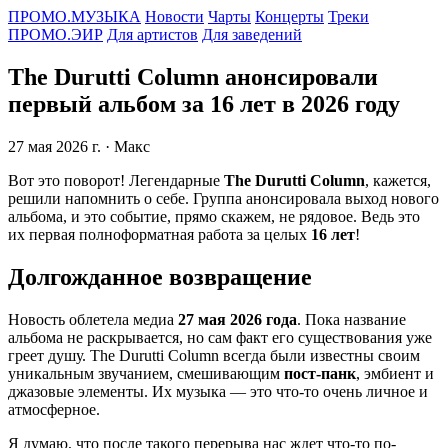
ПРОМО.МУЗЫКА
Новости
Чарты
Концерты
Треки
ПРОМО.ЭИР
Для артистов
Для заведений
The Durutti Column анонсировали
первый альбом за 16 лет в 2026 году
27 мая 2026 г.
· Макс
Вот это поворот! Легендарные
The Durutti Column
, кажется,
решили напомнить о себе. Группа анонсировала выход нового
альбома, и это событие, прямо скажем, не рядовое. Ведь это
их первая полноформатная работа за целых
16 лет
!
Долгожданное возвращение
Новость облетела медиа
27 мая 2026 года
. Пока название
альбома не раскрывается, но сам факт его существования уже
греет душу. The Durutti Column всегда были известны своим
уникальным звучанием, смешивающим
пост-панк
, эмбиент и
джазовые элементы. Их музыка — это что-то очень личное и
атмосферное.
Я думаю, что после такого перерыва нас ждет что-то по-