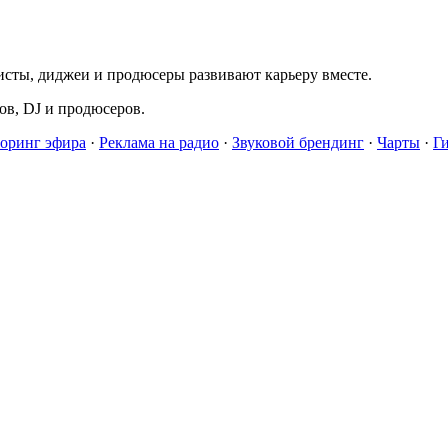
исты, диджеи и продюсеры развивают карьеру вместе.
в, DJ и продюсеров.
оринг эфира
·
Реклама на радио
·
Звуковой брендинг
·
Чарты
·
Г