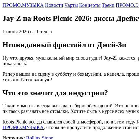
ПРОМО.МУЗЫКА
Новости
Чарты
Концерты
Треки
ПРОМО.Э
Jay-Z на Roots Picnic 2026: диссы Дре
1 июня 2026 г.
· Стелла
Неожиданный фристайл от Джей-Зи
Ну что, друзья, музыкальный мир снова гудит!
Jay-Z
, кажется,
показалось.
Рэпер вышел на сцену в субботу и без музыки, а капелла, прош
хип-хоп баттл вживую!
Что это значит для индустрии?
Такие моменты всегда вызывают бурю обсуждений. Это не прост
пытаясь разгадать все отсылки. Хотите быть в курсе всех муз
Roots Picnic всегда славился своей атмосферой, но в этом год
ПРОМО.МУЗЫКА
, чтобы не пропустить продолжение этой ис
Источник:
Rolling Stone