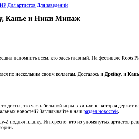
ИР
Для артистов
Для заведений
йку, Канье и Ники Минаж
 решил напомнить всем, кто здесь главный. На фестивале Roots Pi
елся по нескольким своим коллегам. Досталось и
Дрейку
, и
Кань
о диссы, это часть большой игры в хип-хопе, которая держит в
ыкальных новостей? Заглядывайте в наш
раздел новостей
.
у Jay-Z поднял планку. Интересно, кто из упомянутых артистов р
тории.