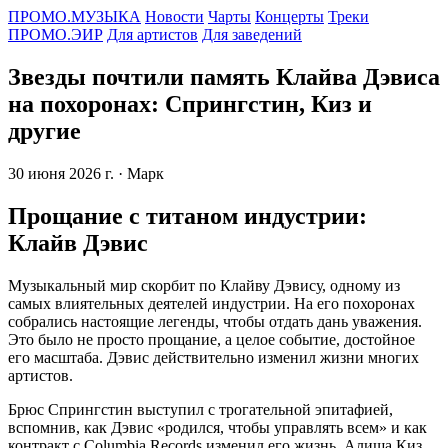
ПРОМО.МУЗЫКА
Новости
Чарты
Концерты
Треки
ПРОМО.ЭИР
Для артистов
Для заведений
Звезды почтили память Клайва Дэвиса
на похоронах: Спрингстин, Киз и
другие
30 июня 2026 г.
· Марк
Прощание с титаном индустрии:
Клайв Дэвис
Музыкальный мир скорбит по Клайву Дэвису, одному из
самых влиятельных деятелей индустрии. На его похоронах
собрались настоящие легенды, чтобы отдать дань уважения.
Это было не просто прощание, а целое событие, достойное
его масштаба. Дэвис действительно изменил жизни многих
артистов.
Брюс Спрингстин выступил с трогательной эпитафией,
вспомнив, как Дэвис «родился, чтобы управлять всем» и как
контракт с Columbia Records изменил его жизнь. Алиша Киз