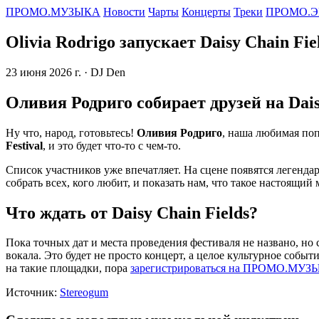
ПРОМО.МУЗЫКА
Новости
Чарты
Концерты
Треки
ПРОМО.Э
Olivia Rodrigo запускает Daisy Chain Fiel
23 июня 2026 г.
· DJ Den
Оливия Родриго собирает друзей на Dais
Ну что, народ, готовьтесь!
Оливия Родриго
, наша любимая поп
Festival
, и это будет что-то с чем-то.
Список участников уже впечатляет. На сцене появятся легенд
собрать всех, кого любит, и показать нам, что такое настоящи
Что ждать от Daisy Chain Fields?
Пока точных дат и места проведения фестиваля не названо, но
вокала. Это будет не просто концерт, а целое культурное собы
на такие площадки, пора
зарегистрироваться на ПРОМО.МУ
Источник:
Stereogum