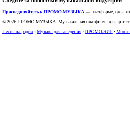
Следите за новостями музыкальной индустрии
Присоединяйтесь к ПРОМО.МУЗЫКА
— платформе, где арт
© 2026 ПРОМО.МУЗЫКА. Музыкальная платформа для артисто
Песня на радио
·
Музыка для заведения
·
ПРОМО.ЭИР
·
Монит