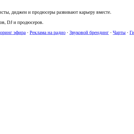
исты, диджеи и продюсеры развивают карьеру вместе.
в, DJ и продюсеров.
оринг эфира
·
Реклама на радио
·
Звуковой брендинг
·
Чарты
·
Г