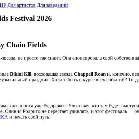
ИР
Для артистов
Для заведений
ds Festival 2026
y Chain Fields
-звезда, не просто так сидит. Она анонсировала свой собствен
арные
Bikini Kill
, восходящая звезда
Chappell Roan
и, конечно, ве
й музыкальный праздник. Хотите быть в курсе всех событий? Тогд
 сам факт анонса уже будоражит. Учитывая, кто там будет выступ
тие. Оливия Родриго не перестает удивлять, и этот фестиваль — 
ЗЫКА
и начать свой путь!