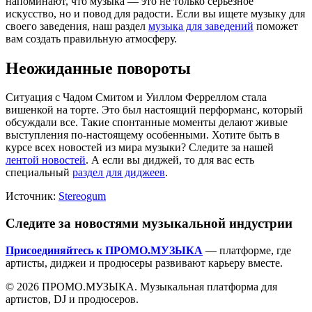
напоминают, что музыка — это не только серьезное
искусство, но и повод для радости. Если вы ищете музыку для
своего заведения, наш раздел
музыка для заведений
поможет
вам создать правильную атмосферу.
Неожиданные повороты
Ситуация с Чадом Смитом и Уиллом Ферреллом стала
вишенкой на торте. Это был настоящий перформанс, который
обсуждали все. Такие спонтанные моменты делают живые
выступления по-настоящему особенными. Хотите быть в
курсе всех новостей из мира музыки? Следите за нашей
лентой новостей
. А если вы диджей, то для вас есть
специальный
раздел для диджеев
.
Источник:
Stereogum
Следите за новостями музыкальной индустрии
Присоединяйтесь к ПРОМО.МУЗЫКА
— платформе, где
артисты, диджеи и продюсеры развивают карьеру вместе.
© 2026 ПРОМО.МУЗЫКА. Музыкальная платформа для
артистов, DJ и продюсеров.