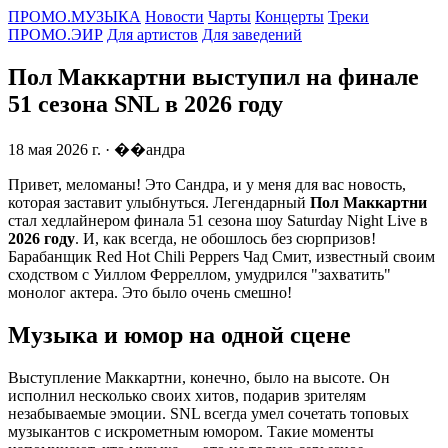
ПРОМО.МУЗЫКА
Новости
Чарты
Концерты
Треки
ПРОМО.ЭИР
Для артистов
Для заведений
Пол Маккартни выступил на финале
51 сезона SNL в 2026 году
18 мая 2026 г.
· ��андра
Привет, меломаны! Это Сандра, и у меня для вас новость,
которая заставит улыбнуться. Легендарный
Пол Маккартни
стал хедлайнером финала 51 сезона шоу Saturday Night Live в
2026 году
. И, как всегда, не обошлось без сюрпризов!
Барабанщик Red Hot Chili Peppers Чад Смит, известный своим
сходством с Уиллом Ферреллом, умудрился "захватить"
монолог актера. Это было очень смешно!
Музыка и юмор на одной сцене
Выступление Маккартни, конечно, было на высоте. Он
исполнил несколько своих хитов, подарив зрителям
незабываемые эмоции. SNL всегда умел сочетать топовых
музыкантов с искрометным юмором. Такие моменты