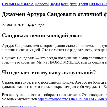
ПРОМО.МУЗЫКА
Новости
Чарты
Концерты
Треки
ПРОМО.Э
Джазмен Артуро Сандовал в отличной ф
27 мая 2026 г.
· ��андра
Сандовал: вечно молодой джаз
Артуро Сандовал, имя которого давно стало синонимом виртуоз
энергии и свежих идей. Это не может не радовать всех, кто це
Слушать Сандовала — это всегда погружение в мир сложных ри
трек — это событие. Мы на ПРОМО.МУЗЫКА всегда следим за
Что делает его музыку актуальной?
Секрет, наверное, в его постоянном поиске. Артуро не боится
фанатам, так и тем, кто только открывает для себя мир джаза. Е
Его выступления всегда собирают полные залы. Это говорит о 
молодых музыкантов
зарегистрироваться на ПРОМО.МУЗЫК