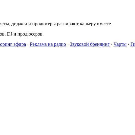
исты, диджеи и продюсеры развивают карьеру вместе.
в, DJ и продюсеров.
оринг эфира
·
Реклама на радио
·
Звуковой брендинг
·
Чарты
·
Г