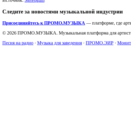
Источник:
Stereogum
Следите за новостями музыкальной индустрии
Присоединяйтесь к ПРОМО.МУЗЫКА
— платформе, где арт
© 2026 ПРОМО.МУЗЫКА. Музыкальная платформа для артисто
Песня на радио
·
Музыка для заведения
·
ПРОМО.ЭИР
·
Монит