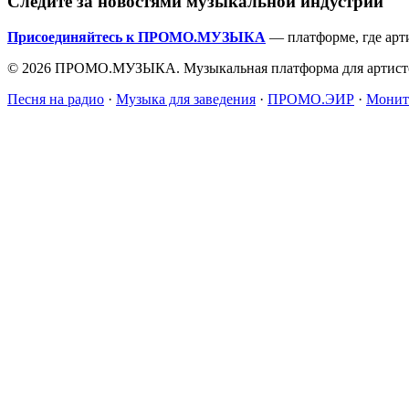
Следите за новостями музыкальной индустрии
Присоединяйтесь к ПРОМО.МУЗЫКА
— платформе, где арт
© 2026 ПРОМО.МУЗЫКА. Музыкальная платформа для артисто
Песня на радио
·
Музыка для заведения
·
ПРОМО.ЭИР
·
Монит