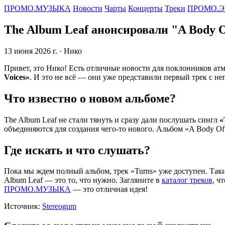
ПРОМО.МУЗЫКА
Новости
Чарты
Концерты
Треки
ПРОМО.Э
The Album Leaf анонсировали "A Body Of
13 июня 2026 г.
· Нико
Привет, это Нико! Есть отличные новости для поклонников ат
Voices»
. И это не всё — они уже представили первый трек с не
Что известно о новом альбоме?
The Album Leaf не стали тянуть и сразу дали послушать сингл
«
объединяются для создания чего-то нового. Альбом «A Body Of
Где искать и что слушать?
Пока мы ждем полный альбом, трек «Turns» уже доступен. Такие
Album Leaf — это то, что нужно. Загляните в
каталог треков
, ч
ПРОМО.МУЗЫКА
— это отличная идея!
Источник:
Stereogum