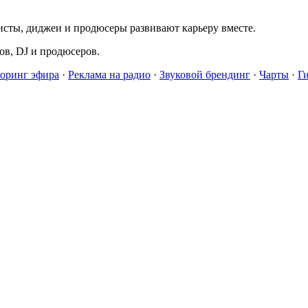
исты, диджеи и продюсеры развивают карьеру вместе.
в, DJ и продюсеров.
оринг эфира
·
Реклама на радио
·
Звуковой брендинг
·
Чарты
·
Г