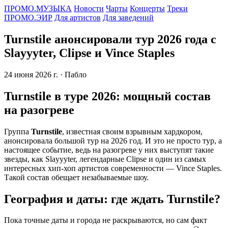
ПРОМО.МУЗЫКА
Новости
Чарты
Концерты
Треки
ПРОМО.ЭИР
Для артистов
Для заведений
Turnstile анонсировали тур 2026 года с
Slayyyter, Clipse и Vince Staples
24 июня 2026 г.
· Пабло
Turnstile в туре 2026: мощный состав
на разогреве
Группа
Turnstile
, известная своим взрывным хардкором,
анонсировала большой тур на 2026 год. И это не просто тур, а
настоящее событие, ведь на разогреве у них выступят такие
звезды, как Slayyyter, легендарные Clipse и один из самых
интересных хип-хоп артистов современности — Vince Staples.
Такой состав обещает незабываемые шоу.
География и даты: где ждать Turnstile?
Пока точные даты и города не раскрываются, но сам факт