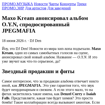
ПРОМО.МУЗЫКА
Новости
Чарты
Концерты
Треки
ПРОМО.ЭИР
Для артистов
Для заведений
Maxo Kream анонсировал альбом
O.Y.N, спродюсированный
JPEGMAFIA
18 июня 2026 г.
· DJ Den
Йоу, это DJ Den! Новости из мира хип-хопа подъехали.
Maxo
Kream
, один из самых самобытных голосов на сцене,
анонсировал свой новый альбом. Название —
O.Y.N
. И это
уже звучит как что-то серьезное, да?
Звездный продакшн и фиты
Самое интересное, что за продакшн альбома отвечает никто
иной, как
JPEGMAFIA
. Это уже гарантия того, что звук
будет неординарным и свежим. А если этого мало, то на
фитах засветились такие имена, как
Denzel Curry
и
Isaiah
Falls
. Представляете, какая там будет химия? Это просто
бомба! Такие коллаборации всегда вызывают ажиотаж. Если