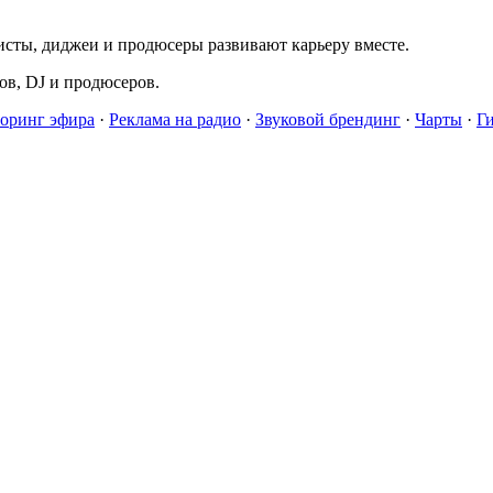
исты, диджеи и продюсеры развивают карьеру вместе.
в, DJ и продюсеров.
оринг эфира
·
Реклама на радио
·
Звуковой брендинг
·
Чарты
·
Г