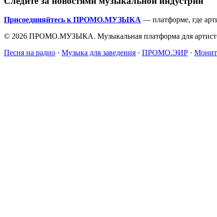
Следите за новостями музыкальной индустрии
Присоединяйтесь к ПРОМО.МУЗЫКА
— платформе, где арт
© 2026 ПРОМО.МУЗЫКА. Музыкальная платформа для артисто
Песня на радио
·
Музыка для заведения
·
ПРОМО.ЭИР
·
Монит