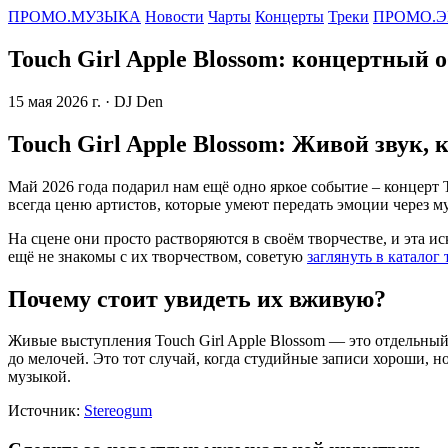
ПРОМО.МУЗЫКА
Новости
Чарты
Концерты
Треки
ПРОМО.Э
Touch Girl Apple Blossom: концертный 
15 мая 2026 г.
· DJ Den
Touch Girl Apple Blossom: Живой звук,
Май 2026 года подарил нам ещё одно яркое событие – концерт T
всегда ценю артистов, которые умеют передать эмоции через м
На сцене они просто растворяются в своём творчестве, и эта и
ещё не знакомы с их творчеством, советую
заглянуть в каталог 
Почему стоит увидеть их вживую?
Живые выступления Touch Girl Apple Blossom — это отдельный 
до мелочей. Это тот случай, когда студийные записи хороши, н
музыкой.
Источник:
Stereogum