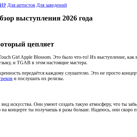
ИР
Для артистов
Для заведений
обзор выступления 2026 года
 который цепляет
ouch Girl Apple Blossom. Это было что-то! Их выступление, как 
узыку, и TGAB в этом настоящие мастера.
скренность передаётся каждому слушателю. Это не просто концер
треков
и послушать их релизы.
вид искусства. Они умеют создать такую атмосферу, что ты забы
о на концерте ты получаешь в разы больше. Надеюсь, они скоро 