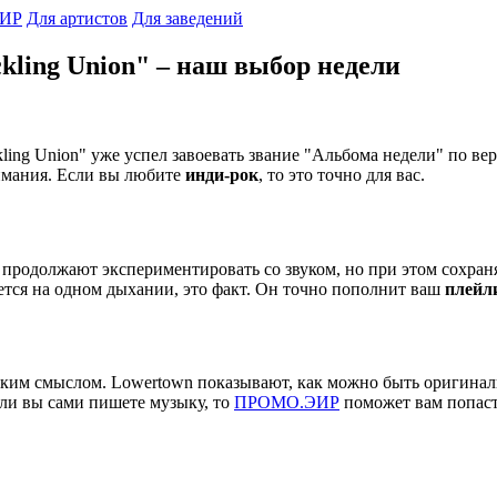
ИР
Для артистов
Для заведений
kling Union" – наш выбор недели
ing Union" уже успел завоевать звание "Альбома недели" по верс
нимания. Если вы любите
инди-рок
, то это точно для вас.
и продолжают экспериментировать со звуком, но при этом сохран
ается на одном дыхании, это факт. Он точно пополнит ваш
плейл
боким смыслом. Lowertown показывают, как можно быть оригинал
сли вы сами пишете музыку, то
ПРОМО.ЭИР
поможет вам попаст