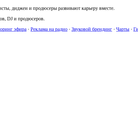
исты, диджеи и продюсеры развивают карьеру вместе.
в, DJ и продюсеров.
оринг эфира
·
Реклама на радио
·
Звуковой брендинг
·
Чарты
·
Г