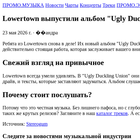
ПРОМО.МУЗЫКА
Новости
Чарты
Концерты
Треки
ПРОМО.Э
Lowertown выпустили альбом "Ugly Duc
23 мая 2026 г.
· ��андра
Ребята из Lowertown снова в деле! Их новый альбом "Ugly Duckl
действительно стоящая работа, которая заслуживает вашего в
Свежий взгляд на привычное
Lowertown всегда умели удивлять. В "Ugly Duckling Union" он
драйв, и тексты, которые заставляют задуматься. Альбом слуш
Почему стоит послушать?
Потому что это честная музыка. Без лишнего пафоса, но с глу
таких же крутых релизов? Загляните в наш
каталог треков
. А е
Источник:
Stereogum
Следите за новостями музыкальной индустрии