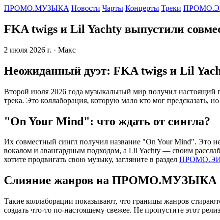
ПРОМО.МУЗЫКА
Новости
Чарты
Концерты
Треки
ПРОМО.Э
FKA twigs и Lil Yachty выпустили совм
2 июля 2026 г.
· Макс
Неожиданный дуэт: FKA twigs и Lil Yach
Второй июля 2026 года музыкальный мир получил настоящий п
трека. Это коллаборация, которую мало кто мог предсказать, но 
"On Your Mind": что ждать от сингла?
Их совместный сингл получил название "On Your Mind". Это не
вокалом и авангардным подходом, а Lil Yachty — своим рассла
хотите продвигать свою музыку, загляните в раздел
ПРОМО.ЭИ
Слияние жанров на ПРОМО.МУЗЫКА
Такие коллаборации показывают, что границы жанров стираютс
создать что-то по-настоящему свежее. Не пропустите этот рел