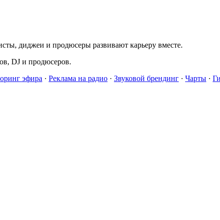
исты, диджеи и продюсеры развивают карьеру вместе.
в, DJ и продюсеров.
оринг эфира
·
Реклама на радио
·
Звуковой брендинг
·
Чарты
·
Г