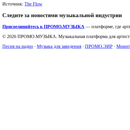
Источник:
The Flow
Следите за новостями музыкальной индустрии
Присоединяйтесь к ПРОМО.МУЗЫКА
— платформе, где арт
© 2026 ПРОМО.МУЗЫКА. Музыкальная платформа для артисто
Песня на радио
·
Музыка для заведения
·
ПРОМО.ЭИР
·
Монит