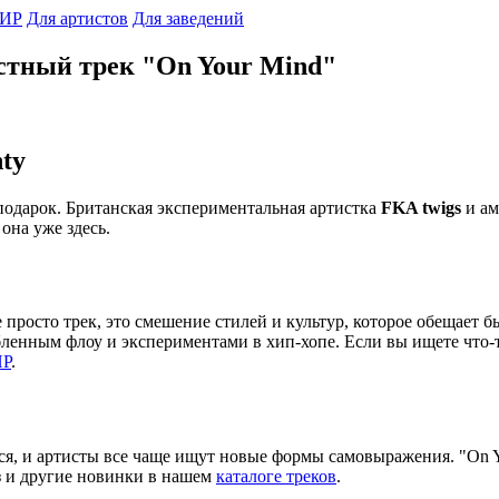
ИР
Для артистов
Для заведений
естный трек "On Your Mind"
ty
одарок. Британская экспериментальная артистка
FKA twigs
и ам
она уже здесь.
 просто трек, это смешение стилей и культур, которое обещает
бленным флоу и экспериментами в хип-хопе. Если вы ищете что-т
Р
.
я, и артисты все чаще ищут новые формы самовыражения. "On Y
из и другие новинки в нашем
каталоге треков
.