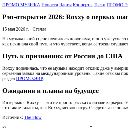
ПРОМО.МУЗЫКА
Новости
Чарты
Концерты
Треки
ПРОМО.Э
Рэп-открытие 2026: Roxxy о первых ша
15 мая 2026 г.
· Стелла
На музыкальной сцене появилось новое имя, и оно уже успело
как начинала свой путь и что чувствует, когда ее треки слушают
Путь к признанию: от России до США
Roxxy поделилась, что ее музыка находит отклик даже у амер
серьезная заявка на международный уровень. Такие отзывы пок
раздел
ПРОМО.ЭИР
.
Ожидания и планы на будущее
Интервью с Roxxy — это не просто рассказ о начале карьеры.
что такие таланты, как Roxxy, меняют игру. Следите за ее но
Источник:
The Flow