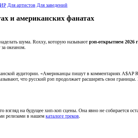
ИР
Для артистов
Для заведений
гах и американских фанатах
 наделать шума. Roxxy, которую называют
рэп-открытием 2026 
 за океаном.
иканской аудитории. «Американцы пишут в комментариях A$AP R
азывают, что русский рэп продолжает расширять свои границы. 
 Это взгляд на будущее хип-хоп сцены. Она явно не собираетс
выми релизами в нашем
каталоге треков
.