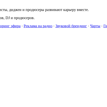
исты, диджеи и продюсеры развивают карьеру вместе.
в, DJ и продюсеров.
оринг эфира
·
Реклама на радио
·
Звуковой брендинг
·
Чарты
·
Г