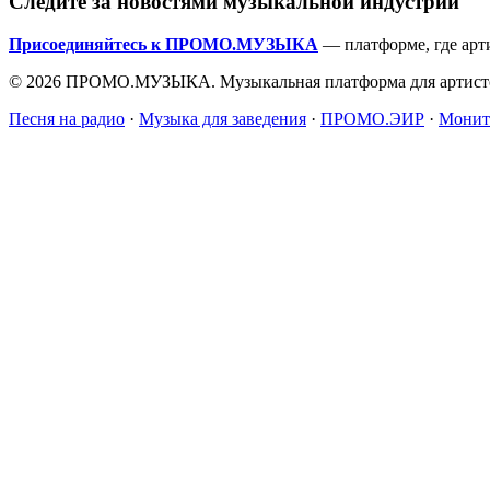
Следите за новостями музыкальной индустрии
Присоединяйтесь к ПРОМО.МУЗЫКА
— платформе, где арт
© 2026 ПРОМО.МУЗЫКА. Музыкальная платформа для артисто
Песня на радио
·
Музыка для заведения
·
ПРОМО.ЭИР
·
Монит