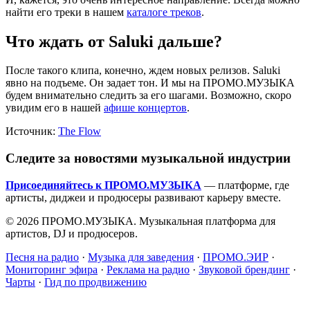
найти его треки в нашем
каталоге треков
.
Что ждать от Saluki дальше?
После такого клипа, конечно, ждем новых релизов. Saluki
явно на подъеме. Он задает тон. И мы на ПРОМО.МУЗЫКА
будем внимательно следить за его шагами. Возможно, скоро
увидим его в нашей
афише концертов
.
Источник:
The Flow
Следите за новостями музыкальной индустрии
Присоединяйтесь к ПРОМО.МУЗЫКА
— платформе, где
артисты, диджеи и продюсеры развивают карьеру вместе.
© 2026 ПРОМО.МУЗЫКА. Музыкальная платформа для
артистов, DJ и продюсеров.
Песня на радио
·
Музыка для заведения
·
ПРОМО.ЭИР
·
Мониторинг эфира
·
Реклама на радио
·
Звуковой брендинг
·
Чарты
·
Гид по продвижению