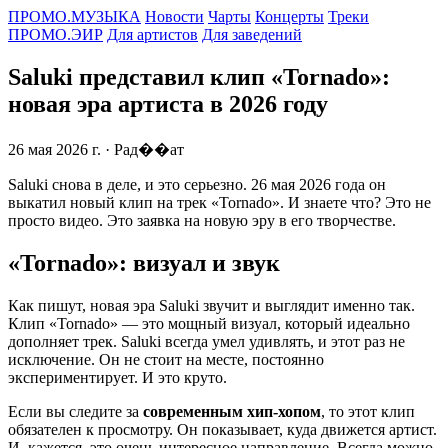
ПРОМО.МУЗЫКА
Новости
Чарты
Концерты
Треки
ПРОМО.ЭИР
Для артистов
Для заведений
Saluki представил клип «Tornado»:
новая эра артиста в 2026 году
26 мая 2026 г.
· Рад��ат
Saluki снова в деле, и это серьезно. 26 мая 2026 года он
выкатил новый клип на трек «Tornado». И знаете что? Это не
просто видео. Это заявка на новую эру в его творчестве.
«Tornado»: визуал и звук
Как пишут, новая эра Saluki звучит и выглядит именно так.
Клип «Tornado» — это мощный визуал, который идеально
дополняет трек. Saluki всегда умел удивлять, и этот раз не
исключение. Он не стоит на месте, постоянно
экспериментирует. И это круто.
Если вы следите за
современным хип-хопом
, то этот клип
обязателен к просмотру. Он показывает, куда движется артист.
И, кажется, это очень интересное направление. Всегда можно