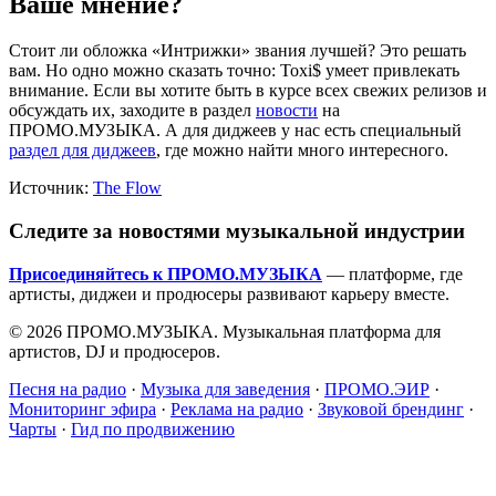
Ваше мнение?
Стоит ли обложка «Интрижки» звания лучшей? Это решать
вам. Но одно можно сказать точно: Toxi$ умеет привлекать
внимание. Если вы хотите быть в курсе всех свежих релизов и
обсуждать их, заходите в раздел
новости
на
ПРОМО.МУЗЫКА. А для диджеев у нас есть специальный
раздел для диджеев
, где можно найти много интересного.
Источник:
The Flow
Следите за новостями музыкальной индустрии
Присоединяйтесь к ПРОМО.МУЗЫКА
— платформе, где
артисты, диджеи и продюсеры развивают карьеру вместе.
© 2026 ПРОМО.МУЗЫКА. Музыкальная платформа для
артистов, DJ и продюсеров.
Песня на радио
·
Музыка для заведения
·
ПРОМО.ЭИР
·
Мониторинг эфира
·
Реклама на радио
·
Звуковой брендинг
·
Чарты
·
Гид по продвижению