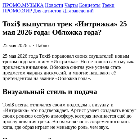
ПРОМО.МУЗЫКА
Новости
Чарты
Концерты
Треки
ПРОМО.ЭИР
Для артистов
Для заведений
Toxi$ выпустил трек «Интрижка» 25
мая 2026 года: Обложка года?
25 мая 2026 г.
· Пабло
25 мая 2026 года Toxi$ порадовал своих слушателей новым
треком под названием «Интрижка». Но не только сама музыка
привлекла внимание. Обложка сингла уже успела стать
предметом жарких дискуссий, и многие называют её
претендентом на звание «Обложка года».
Визуальный стиль и подача
Toxi$ всегда отличался своим подходом к визуалу, и
«Интрижка» это подтверждает. Артист умеет создавать вокруг
своих релизов особую атмосферу, которая начинается ещё до
прослушивания трека. Это важная часть современного хип-
хопа, где образ играет не меньшую роль, чем звук.