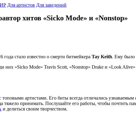
ИР
Для артистов
Для заведений
соавтор хитов «Sicko Mode» и «Nonstop»
6 года стало известно о смерти битмейкера
Tay Keith
. Ему было 
ди них «Sicko Mode» Travis Scott, «Nonstop» Drake и «Look Aliv
ь с топовыми артистами. Его биты всегда отличались узнаваемым
гда тяжело принимать. Послушайте его работы, чтобы почтить п
А
и делиться своим творчеством.