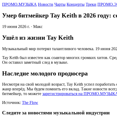
ПРОМО.МУЗЫКА
Новости
Чарты
Концерты
Треки
ПРОМО.Э
Умер битмейкер Tay Keith в 2026 году: 
19 июня 2026 г.
· Макс
Ушёл из жизни Tay Keith
Музыкальный мир потерял талантливого человека. 19 июня 202
Tay Keith был известен как соавтор многих громких хитов. Сре
Он оставил заметный след в музыке.
Наследие молодого продюсера
Несмотря на свой молодой возраст, Tay Keith успел поработат
жанр вперёд. Мы будем помнить его вклад. Такие новости все
битмейкер, то можете
зарегистрироваться на ПРОМО.МУЗЫК
Источник:
The Flow
Следите за новостями музыкальной индустрии