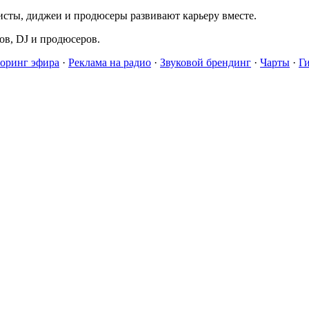
исты, диджеи и продюсеры развивают карьеру вместе.
в, DJ и продюсеров.
оринг эфира
·
Реклама на радио
·
Звуковой брендинг
·
Чарты
·
Г