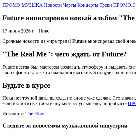
ПРОМО.МУЗЫКА
Новости
Чарты
Концерты
Треки
ПРОМО.Э
Future анонсировал новый альбом "The
17 июня 2026 г.
· Нико
Срочные новости из мира трэпа!
Future
анонсировал свой новы
"The Real Me": чего ждать от Future?
Future всегда был мастером создавать атмосферу и выдавать х
своих фанатов, так что ожидания высокие. Это будет один из гл
Будьте в курсе
Пока нет точной даты выхода, но анонс уже сделан. Это зна
если вы хотите, чтобы вашу музыку услышали, попробуйте
ПР
Источник:
The Flow
Следите за новостями музыкальной индустрии