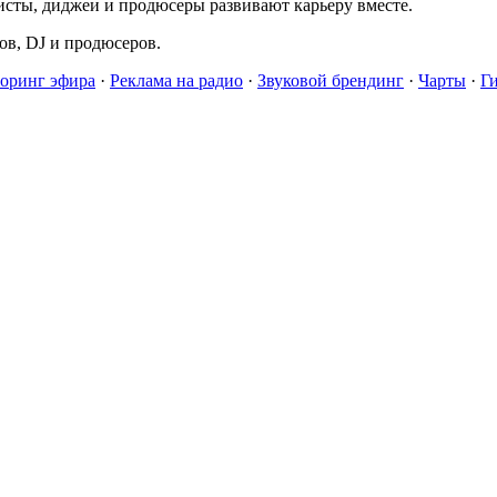
исты, диджеи и продюсеры развивают карьеру вместе.
в, DJ и продюсеров.
оринг эфира
·
Реклама на радио
·
Звуковой брендинг
·
Чарты
·
Г