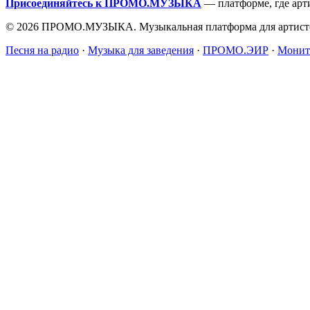
Присоединяйтесь к ПРОМО.МУЗЫКА
— платформе, где арт
© 2026 ПРОМО.МУЗЫКА. Музыкальная платформа для артисто
Песня на радио
·
Музыка для заведения
·
ПРОМО.ЭИР
·
Монит