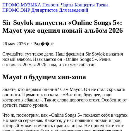
ПРОМО.МУЗЫКА
Новости
Чарты
Концерты
Треки
ПРОМО.ЭИР
Для артистов
Для заведений
Sir Soylok выпустил «Online Songs 5»:
Mayot уже оценил новый альбом 2026
26 мая 2026 г.
· Рад��ат
Слушайте, тут такое дело. Наш фрешмен Sir Soylok выкатил
новый альбом. Называется он «Online Songs 5». Релиз
состоялся 26 мая 2026 года, и это уже событие.
Mayot о будущем хип-хопа
Знаете, кто первым оценил? Сам Mayot. Он не стал скрывать
восторга. Прямо так и сказал: «Вот оно, будущее, ради
которого я ебашил». Такие слова дорогого стоят. Особенно от
артиста такого уровня.
Что ж, посмотрим, как «Online Songs 5» покажет себя в чартах.
Но заявка серьезная. Кажется, у нас появился новый игрок,
который может изменить правила игры. Не пропустите этот
релиз, если хотите быть в курсе актуального
русского рэпа
.