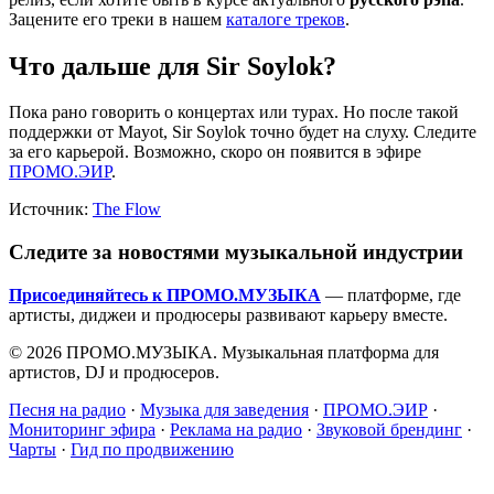
Зацените его треки в нашем
каталоге треков
.
Что дальше для Sir Soylok?
Пока рано говорить о концертах или турах. Но после такой
поддержки от Mayot, Sir Soylok точно будет на слуху. Следите
за его карьерой. Возможно, скоро он появится в эфире
ПРОМО.ЭИР
.
Источник:
The Flow
Следите за новостями музыкальной индустрии
Присоединяйтесь к ПРОМО.МУЗЫКА
— платформе, где
артисты, диджеи и продюсеры развивают карьеру вместе.
© 2026 ПРОМО.МУЗЫКА. Музыкальная платформа для
артистов, DJ и продюсеров.
Песня на радио
·
Музыка для заведения
·
ПРОМО.ЭИР
·
Мониторинг эфира
·
Реклама на радио
·
Звуковой брендинг
·
Чарты
·
Гид по продвижению